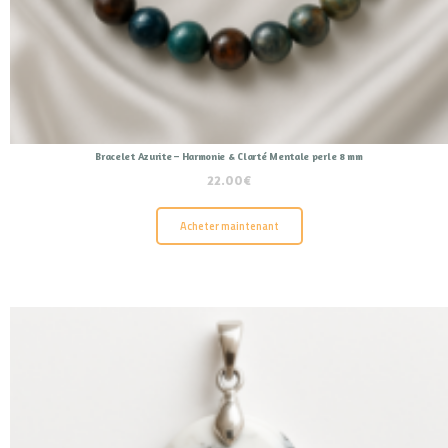
Bracelet Azurite – Harmonie & Clarté Mentale perle 8 mm
22.00
€
Acheter maintenant