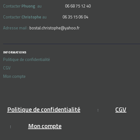
Contacter
Phuong
au
06 68 75 12 40
Contacter
Christophe
au
06 35 15 06 04
Adresse mail :
bostal.christophe@yahoo.fr
INFORMATIONS
Politique de confidentialité
CGV
Mon compte
Politique de confidentialité
CGV
Mon compte