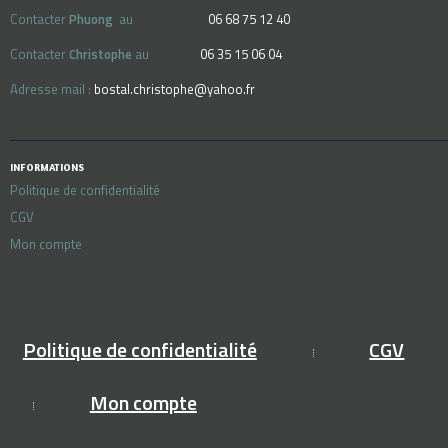
Contacter
Phuong
au
06 68 75 12 40
Contacter
Christophe
au
06 35 15 06 04
Adresse mail :
bostal.christophe@yahoo.fr
INFORMATIONS
Politique de confidentialité
CGV
Mon compte
Politique de confidentialité
CGV
Mon compte