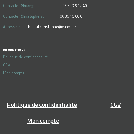
Contacter
Phuong
au
06 68 75 12 40
Contacter
Christophe
au
06 35 15 06 04
Adresse mail :
bostal.christophe@yahoo.fr
INFORMATIONS
Politique de confidentialité
CGV
Mon compte
Politique de confidentialité
CGV
Mon compte