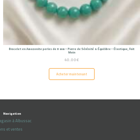
Bracelet en Amazonite perles de 8 mm – Pierre de Sérénité & Équilibre – Élastique, Fait
Main
40.00
€
Acheter maintenant
Navigation
agasin à Albussac
ons et ventes