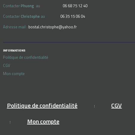
Contacter
Phuong
au
06 68 75 12 40
Contacter
Christophe
au
06 35 15 06 04
Adresse mail :
bostal.christophe@yahoo.fr
INFORMATIONS
Politique de confidentialité
CGV
Mon compte
Politique de confidentialité
CGV
Mon compte