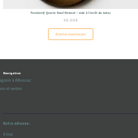
Pendentif Quartz Fumé Naturel – aide à l’arrêt du tabac
30.00
€
Acheter maintenant
Navigation
agasin à Albussac
ons et ventes
Notre adresse :
6 leyx