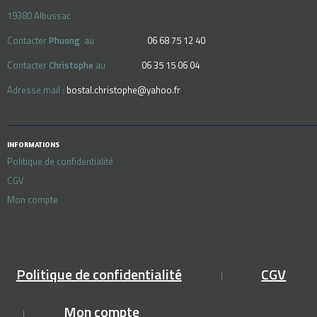
19380 Albussac
Contacter
Phuong
au
06 68 75 12 40
Contacter
Christophe
au
06 35 15 06 04
Adresse mail :
bostal.christophe@yahoo.fr
INFORMATIONS
Politique de confidentialité
CGV
Mon compte
Politique de confidentialité
CGV
Mon compte