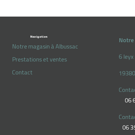
Navigation
Notre 
Notre magasin à Albussac
6 leyx
Prestations et ventes
Contact
19380
Conta
06 
Conta
06 3