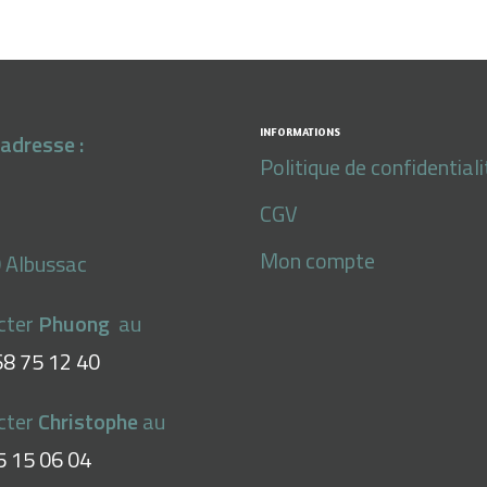
INFORMATIONS
adresse :
Politique de confidentiali
CGV
Mon compte
 Albussac
cter
Phuong
au
68 75 12 40
cter
Christophe
au
5 15 06 04