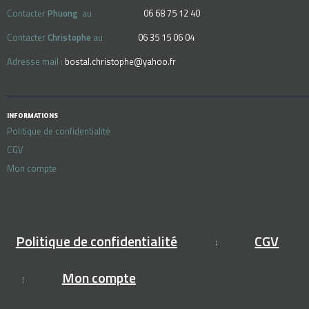
Contacter
Phuong
au
06 68 75 12 40
Contacter
Christophe
au
06 35 15 06 04
Adresse mail :
bostal.christophe@yahoo.fr
INFORMATIONS
Politique de confidentialité
CGV
Mon compte
Politique de confidentialité
CGV
Mon compte