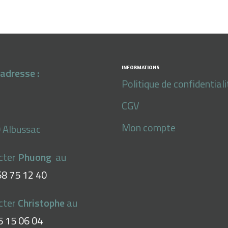
INFORMATIONS
adresse :
Politique de confidentiali
CGV
Mon compte
 Albussac
cter
Phuong
au
68 75 12 40
cter
Christophe
au
5 15 06 04