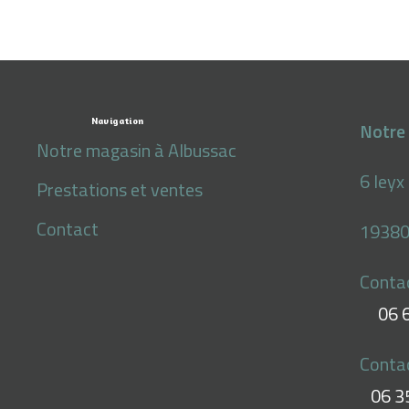
Navigation
Notre 
Notre magasin à Albussac
6 leyx
Prestations et ventes
Contact
19380
Conta
06 
Conta
06 3