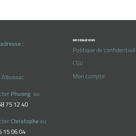
INFORMATIONS
adresse :
Politique de confidentiali
CGV
Mon compte
 Albussac
cter
Phuong
au
68 75 12 40
cter
Christophe
au
5 15 06 04