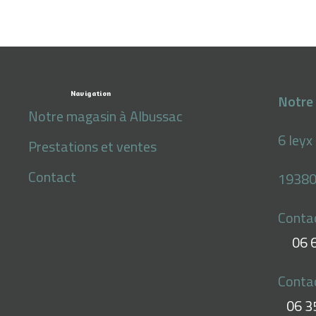
Navigation
Notre 
Notre magasin à Albussac
6 leyx
Prestations et ventes
Contact
19380
Conta
06 
Conta
06 3