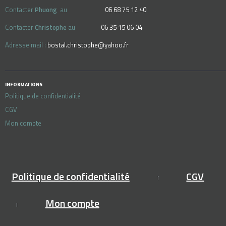
Contacter
Phuong
au
06 68 75 12 40
Contacter
Christophe
au
06 35 15 06 04
Adresse mail :
bostal.christophe@yahoo.fr
INFORMATIONS
Politique de confidentialité
CGV
Mon compte
Politique de confidentialité
CGV
Mon compte