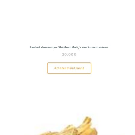
Hochet chamanique Shipibo – Motifs sacrés amazoniens
20.00
€
Acheter maintenant