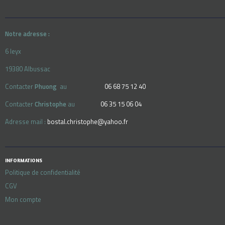
du
produit
Notre adresse :
6 leyx
19380 Albussac
Contacter
Phuong
au
06 68 75 12 40
Contacter
Christophe
au
06 35 15 06 04
Adresse mail :
bostal.christophe@yahoo.fr
INFORMATIONS
Politique de confidentialité
CGV
Mon compte