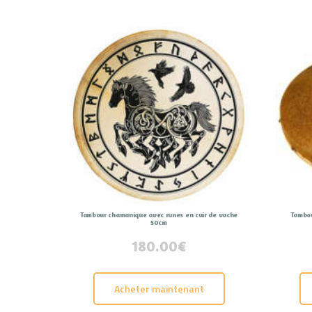
Tambour chamanique avec runes en cuir de vache
Tambou
50cm
180.00
€
Acheter maintenant