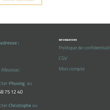
INFORMATIONS
adresse :
Politique de confidentiali
CGV
Mon compte
 Albussac
cter
Phuong
au
68 75 12 40
cter
Christophe
au