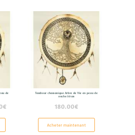
eau de
Tambour chamanique Arbre de Vie en peau de
vache 50cm
0
€
Plage
180.00
€
Ce
de
prix :
produit
Acheter maintenant
130.00€
a