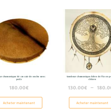
CONTACT
r chamanique 50 cm cuir de vache avec
tambour chamanique Arbre de Vie en p
poils
chèvre
180.00
€
130.00
€
–
180.0
Acheter maintenant
Acheter maintenant