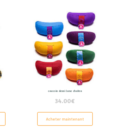
coussin demi lune chakra
34.00
€
Ce
produit
Acheter maintenant
a