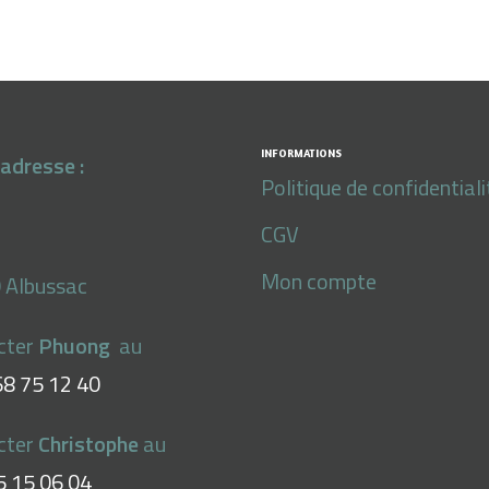
INFORMATIONS
adresse :
Politique de confidentiali
CGV
Mon compte
 Albussac
cter
Phuong
au
68 75 12 40
cter
Christophe
au
5 15 06 04