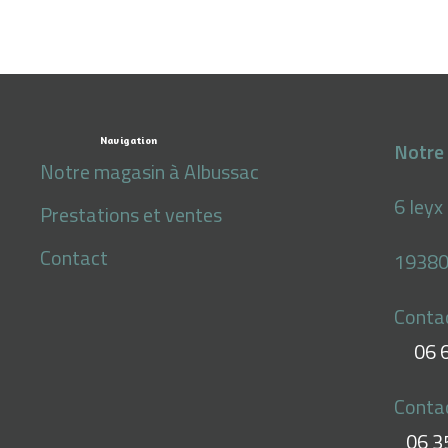
Navigation
Notre 
Notre magasin à Albussac
6 leyx
Prestations et ventes
Contact
19380
Conta
06 
Conta
06 3