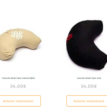
Coussin demi lune nœud infini
coussin demi lune noir
34.00
€
34.00
€
Acheter maintenant
Acheter maintenant