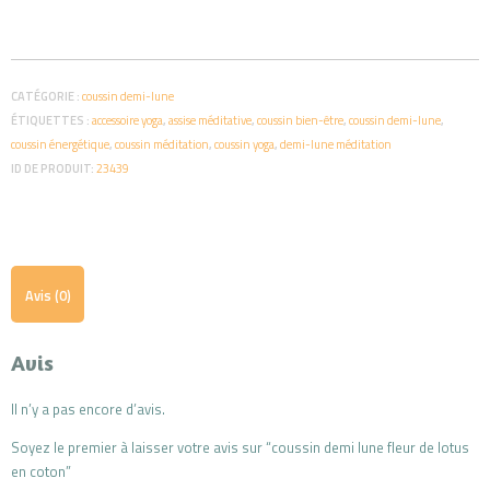
coussin
t
demi
e
lune
r
fleur
n
CATÉGORIE :
coussin demi-lune
de
a
ÉTIQUETTES :
accessoire yoga
,
assise méditative
,
coussin bien-être
,
coussin demi-lune
,
lotus
t
coussin énergétique
,
coussin méditation
,
coussin yoga
,
demi-lune méditation
en
i
ID DE PRODUIT:
23439
coton
v
e
:
Avis (0)
Avis
Il n’y a pas encore d’avis.
Soyez le premier à laisser votre avis sur “coussin demi lune fleur de lotus
en coton”