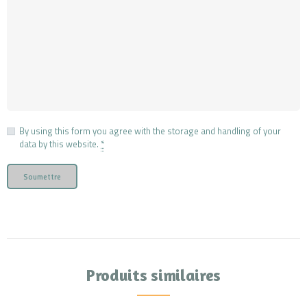
By using this form you agree with the storage and handling of your
data by this website.
*
A
l
t
e
r
Produits similaires
n
a