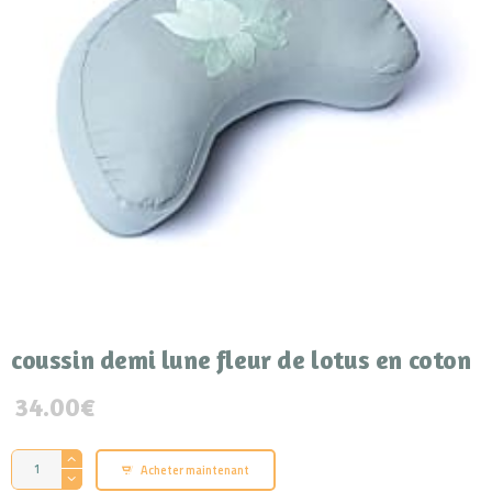
coussin demi lune fleur de lotus en coton
34.00
€
quantité
A
Acheter maintenant
de
l