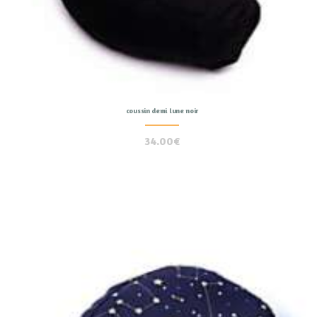
coussin demi lune noir
34.00
€