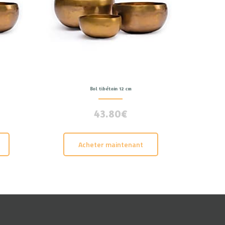
Bol tibétain 12 cm
43.80
€
Acheter maintenant