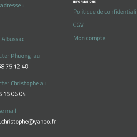
INFORMATIONS
adresse :
Politique de confidentiali
CGV
Mon compte
 Albussac
cter
Phuong
au
68 75 12 40
cter
Christophe
au
5 15 06 04
e mail :
l.christophe@yahoo.fr