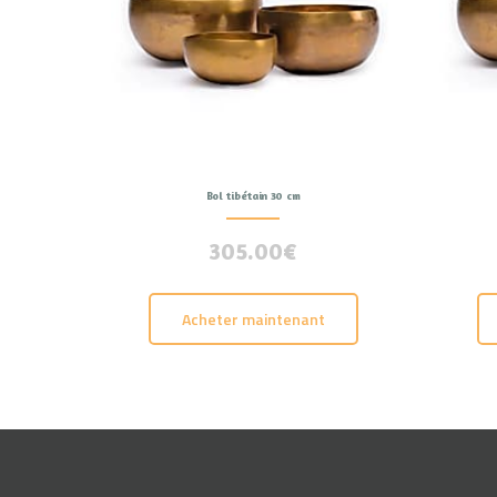
Bol tibétain 30 cm
305.00
€
Acheter maintenant