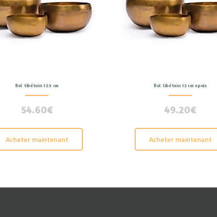
Bol tibétain 12.5 cm
Bol tibétain 12 cm epais
54.60
€
49.20
€
Acheter maintenant
Acheter maintenant