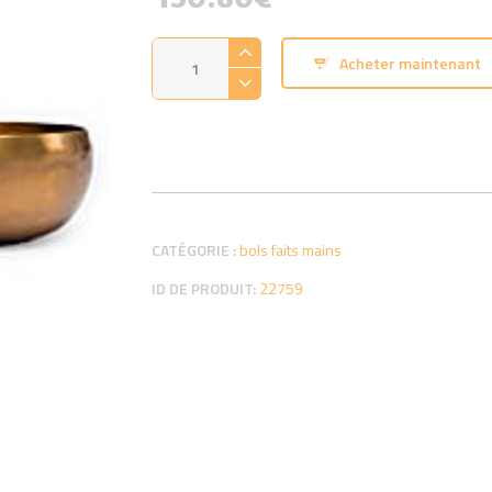
CONTACT
quantité
Acheter maintenant
de
Bol
tibétain
20
cm
CATÉGORIE :
bols faits mains
ID DE PRODUIT:
22759