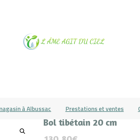
NOTRE
MAGASIN À
ALBUSSAC
PRESTATIONS
magasin à Albussac
Prestations et ventes
Bol tibétain 20 cm
ET VENTES
130.80
€