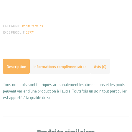
Bol
t
tibétain
e
30.5
r
cm
n
CATÉGORIE :
bols faits mains
a
ID DE PRODUIT:
22771
t
i
v
e
:
Description
Informations complémentaires
Avis (0)
Tous nos bols sont fabriqués artisanalement les dimensions et les poids
peuvent varier d’une production à l’autre. Toutefois un soin tout particulier
est apporté à la qualité du son.
Produits similaires