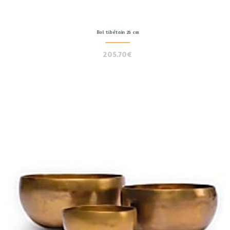
Bol tibétain 25 cm
205.70
€