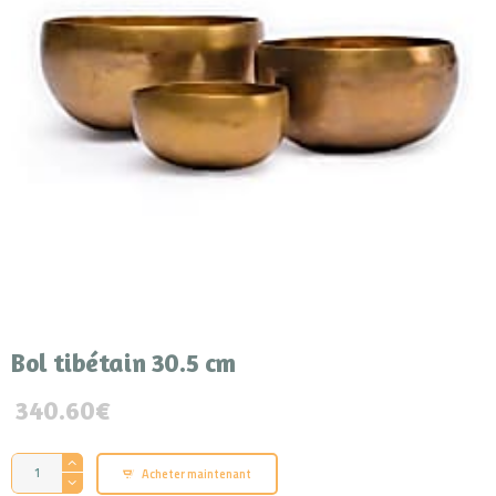
Bol tibétain 30.5 cm
340.60
€
quantité
A
Acheter maintenant
de
l