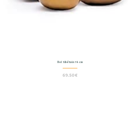
Bol tibétain 14 cm
69.50
€