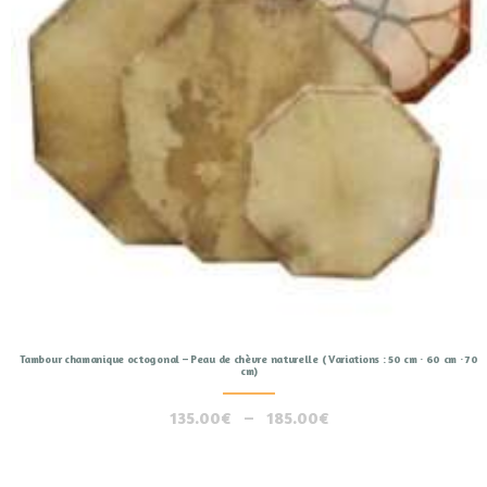
Tambour chamanique octogonal – Peau de chèvre naturelle ( Variations : 50 cm · 60 cm · 70
cm)
135.00
€
–
185.00
€
Plage
de
Ce
prix :
produit
135.00€