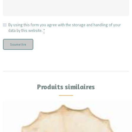
By using this form you agree with the storage and handling of your
data by this website.
*
A
l
t
e
r
Produits similaires
n
a
t
i
v
e
: