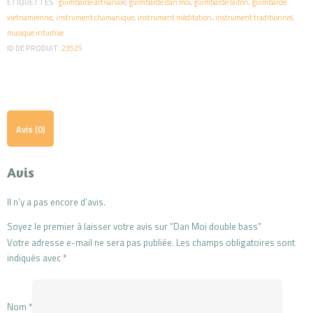
ÉTIQUETTES :
guimbarde artisanale
,
guimbarde dan moi
,
guimbarde laiton
,
guimbarde
t
vietnamienne
,
instrument chamanique
,
instrument méditation
,
instrument traditionnel
,
i
musique intuitive
v
ID DE PRODUIT:
23525
e
:
Avis (0)
Avis
Il n’y a pas encore d’avis.
Soyez le premier à laisser votre avis sur “Dan Moi double bass”
Votre adresse e-mail ne sera pas publiée.
Les champs obligatoires sont
indiqués avec
*
Nom
*